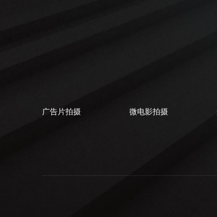
广告片拍摄
微电影拍摄